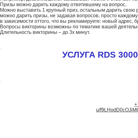
Призы можно дарить каждому ответившему на вопрос.
Можно выставить 1 крупный приз, остальным дарить свою
можно дарить призы, не задавая вопросов, просто каждому 
в зависимости оттого, что вы рекламируете: новый адрес, б
Вопросы викторины возможны по тематике вашей деятельн
Длительность викторины – до 3х минут.
УСЛУГА RDS 300
+
u/f9LHodD0cOJi