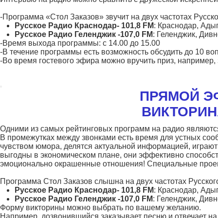
-Программа «Стол Заказов» звучит на двух частотах Русск
Русское Радио Краснодар- 101,8 FM
: Краснодар, Ады
Русское Радио Геленджик -107,0 FM
: Геленджик, Див
-Время выхода программы: с 14.00 до 15.00
-В течение программы есть возможность обсудить до 10 во
-Во время гостевого эфира можно вручить приз, например, 
ПРЯМОЙ ЭФ
ВИКТОРИН
Одними из самых рейтинговых программ на радио являются
В промежутках между звонками есть время для устных соо
чувством юмора, делятся актуальной информацией, играют
выгодны в экономическом плане, они эффективно способс
эмоционально окрашенные отношения! Специальные проек
Программа Стол Заказов слышна на двух частотах Русског
Русское Радио Краснодар- 101,8 FM
: Краснодар, Ады
Русское Радио Геленджик -107,0 FM
: Геленджик, Див
Форму викторины можно выбрать по вашему желанию.
Например, дозвонившийся заказывает песню и отвечает на