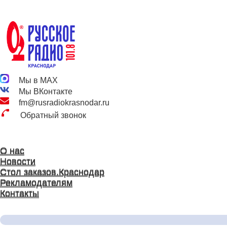
Мы в MAX
Мы ВКонтакте
fm@rusradiokrasnodar.ru
Обратный звонок
О нас
О нас
Новости
Новости
Стол заказов.Краснодар
Стол заказов.Краснодар
Рекламодателям
Рекламодателям
Контакты
Контакты